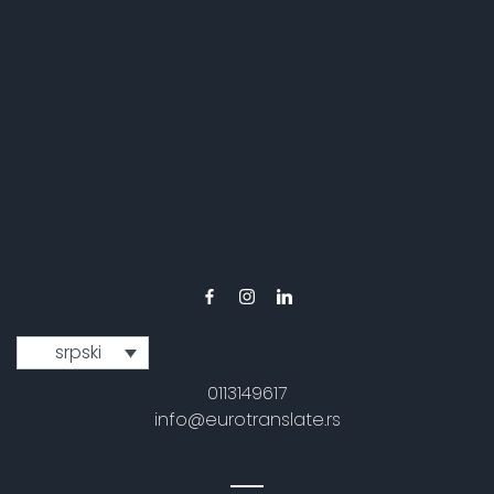
srpski
0113149617
info@eurotranslate.rs