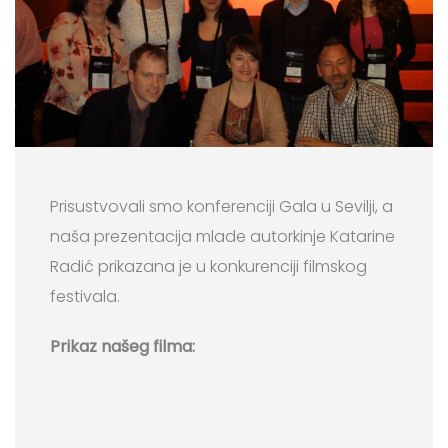
Prisustvovali smo konferenciji Gala u Sevilji, a
naša prezentacija mlade autorkinje Katarine
Radić prikazana je u konkurenciji filmskog
festivala.
Prikaz našeg filma: