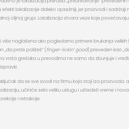
davno je lokalizacija prerasla „preuređivanje“ prevedenih
 efekti lokalizacije daleko opsežniji, jer proizvodi i sadrža
noj ciljnoj grupi. Lokalizacija stvara veze koje povećava
još više naglašena ako pogledamo primere brukanja velikih
n „da prste poližeš“ (
finger-lickin’ good
) preveden kao „da
 Ova vrsta grešaka u prevodima ne samo da zbunjuje i vređ
spravki.
učak da se sve svodi na firmu koja stoji iza proizvoda: ako
alizaciju, učiniće sebi veliku uslugu i uštedeti vreme i novac,
ekcije i retrakcije.