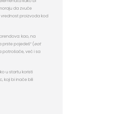
 elemenata kako bi
ji moraju da zvuče
ju vrednost proizvoda kod
 brendova: kao, na
 prste pojedeš“ (
eat
a potrošače, već i sa
 u startu koristi
 koji bi inače bili