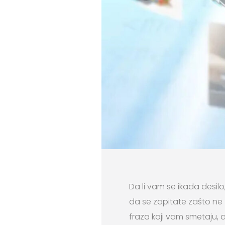
Da li vam se ikada desilo
da se zapitate zašto ne z
fraza koji vam smetaju, a