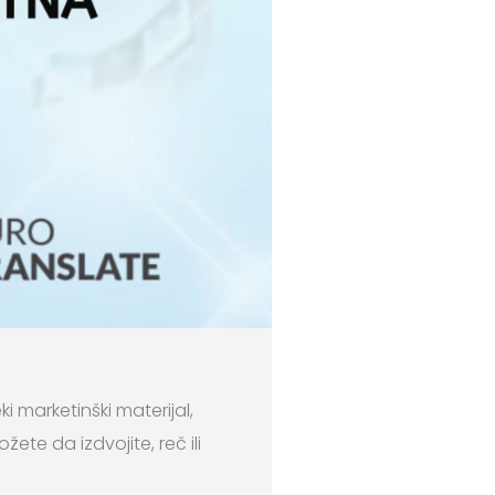
i marketinški materijal,
ete da izdvojite, reč ili