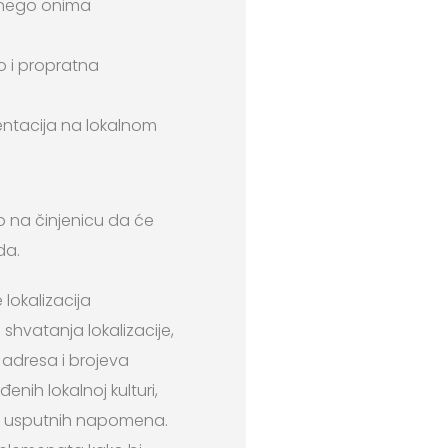
e nego onima
o i propratna
entacija na lokalnom
o na činjenicu da će
da.
lokalizacija
vatanja lokalizacije,
adresa i brojeva
enih lokalnoj kulturi,
a i usputnih napomena.