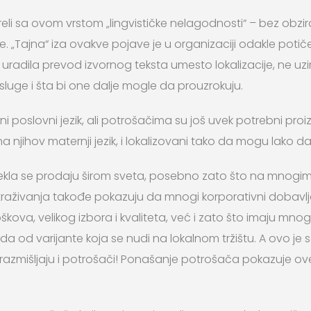
eli sa ovom vrstom „lingvističke nelagodnosti“ – bez obzira
ne. „Tajna“ iza ovakve pojave je u organizaciji odakle potič
 i uradila prevod izvornog teksta umesto lokalizacije, ne uzi
sluge i šta bi one dalje mogle da prouzrokuju.
i poslovni jezik, ali potrošačima su još uvek potrebni proiz
 njihov maternji jezik, i lokalizovani tako da mogu lako da
ekla se prodaju širom sveta, posebno zato što na mnogim
Istraživanja takođe pokazuju da mnogi korporativni dobav
oškova, velikog izbora i kvaliteta, već i zato što imaju mn
voda od varijante koja se nudi na lokalnom tržištu. A ovo j
 razmišljaju i potrošači! Ponašanje potrošača pokazuje ov