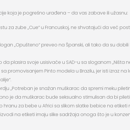
acije koja je pogrešno urađena – da vas zabave ili užasnu:
pastu za zube „Cue“ u Francuskoj, ne shvatajući da već pos
logan „Opušteno“ preveo na Španski, ali tako da su dobili ko
ao da plasira svoje usisivače u SAD-u sa sloganom „Ništa n
sa promovisanjem Pinto modela u Brazilu, jer isti izraz na 
lije“.
erdju „Potreban je snažan muškarac da spremi meku piletin
no je da muškarac bude seksualno stimulisan da bi pileti
hranu za bebe u Africi sa slikom slatke bebice na etiketi ne
zvodi na etiketi imaju slike sadržaja onoga što je u konzer