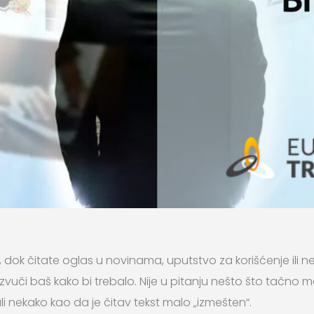
, dok čitate oglas u novinama, uputstvo za korišćenje ili nek
vuči baš kako bi trebalo. Nije u pitanju nešto što tačno mož
li nekako kao da je čitav tekst malo „izmešten“.