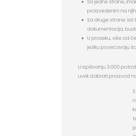
Sa jedne strane, im
proizvedenim na njih
Sa druge strane: ist
dokumentacija, budu
U proseku, više od č
jeziku povećavaju š
U ispitivanju 3.000 potr
uvek izabrati proizvod n
S
n
k
t
p