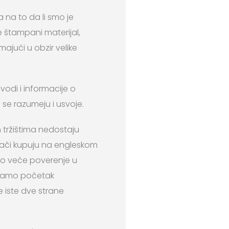
 na to da li smo je
e štampani materijal,
majući u obzir velike
vodi i informacije o
 se razumeju i usvoje.
 tržištima nedostaju
ljači kupuju na engleskom
ogo veće poverenje u
e samo početak
e iste dve strane