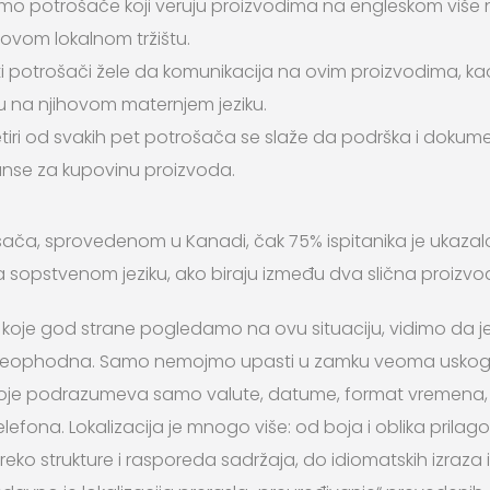
amo potrošače koji veruju proizvodima na engleskom viš
ovom lokalnom tržištu.
i ti potrošači žele da komunikacija na ovim proizvodima, ka
 na njihovom maternjem jeziku.
etiri od svakih pet potrošača se slaže da podrška i dokum
anse za kupovinu proizvoda.
ošača, sprovedenom u Kanadi, čak 75% ispitanika je ukazal
a sopstvenom jeziku, ako biraju između dva slična proizvo
 koje god strane pogledamo na ovu situaciju, vidimo da je 
eophodna. Samo nemojmo upasti u zamku veoma uskog sh
oje podrazumeva samo valute, datume, format vremena, 
elefona. Lokalizacija je mnogo više: od boja i oblika prilagođ
reko strukture i rasporeda sadržaja, do idiomatskih izraz