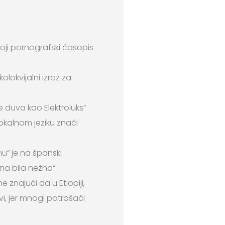
toji pornografski časopis
lokvijalni izraz za
e duva kao Elektroluks“
lokalnom jeziku znači
u“ je na španski
na bila nežna“
 znajući da u Etiopiji,
vi, jer mnogi potrošači