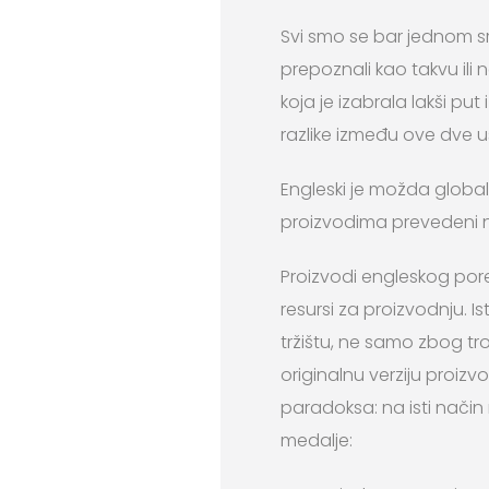
Svi smo se bar jednom sr
prepoznali kao takvu ili 
koja je izabrala lakši put
razlike između ove dve u
Engleski je možda globaln
proizvodima prevedeni na
Proizvodi engleskog por
resursi za proizvodnju. 
tržištu, ne samo zbog tr
originalnu verziju proiz
paradoksa: na isti način
medalje: