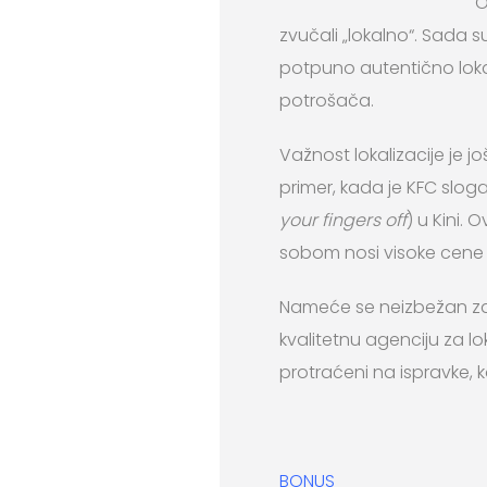
O
zvučali „lokalno“. Sada su
potpuno autentično lokal
potrošača.
Važnost lokalizacije je 
primer, kada je KFC sloga
your fingers off
) u Kini.
sobom nosi visoke cene i
Nameće se neizbežan zaklj
kvalitetnu agenciju za lok
protraćeni na ispravke, kor
BONUS