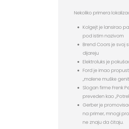
Nekoliko primera lokaliz
Kolgejt je lansirao 
pod istim nazivom
Brend Coors je svoj s
dijareju
Elektroluks je pokuš
Ford je imao propust 
„malene muške genita
Slogan firme Frenk P
preveden kao „Potreb
Gerber je promovisao 
na primer, mnogi proi
ne znaju da čitaju.