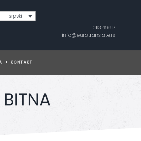
srpski
0113149617
info@eurotranslate.rs
A
KONTAKT
 BITNA