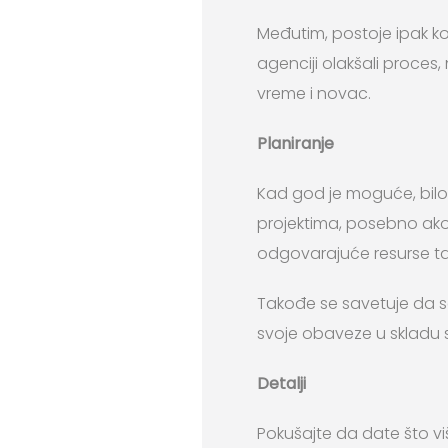
Međutim, postoje ipak ko
agenciji olakšali proces, n
vreme i novac.
Planiranje
Kad god je moguće, bilo
projektima, posebno ako 
odgovarajuće resurse tak
Takođe se savetuje da se
svoje obaveze u skladu s
Detalji
Pokušajte da date što viš