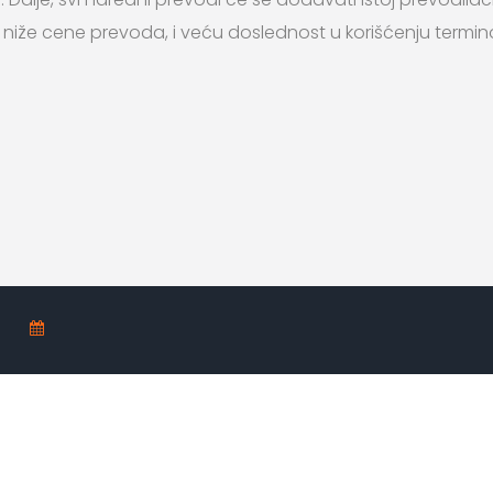
niže cene prevoda, i veću doslednost u korišćenju termin