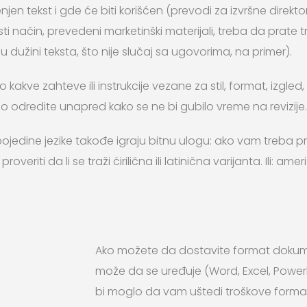
enjen tekst i gde će biti korišćen (prevodi za izvršne direkt
sti način, prevedeni marketinški materijali, treba da prate 
dužini teksta, što nije slučaj sa ugovorima, na primer).
o kakve zahteve ili instrukcije vezane za stil, format, izgle
no odredite unapred kako se ne bi gubilo vreme na revizije.
a pojedine jezike takođe igraju bitnu ulogu: ako vam treba p
veriti da li se traži ćirilična ili latinična varijanta. Ili: amer
Ako možete da dostavite format dokum
može da se uređuje (Word, Excel, PowerPo
bi moglo da vam uštedi troškove formati