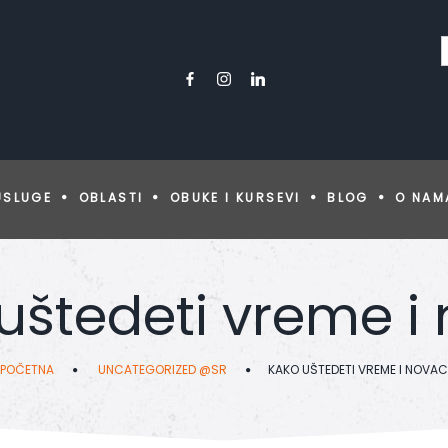
USLUGE
OBLASTI
OBUKE I KURSEVI
BLOG
O NAM
uštedeti vreme i
POČETNA
UNCATEGORIZED @SR
KAKO UŠTEDETI VREME I NOVAC