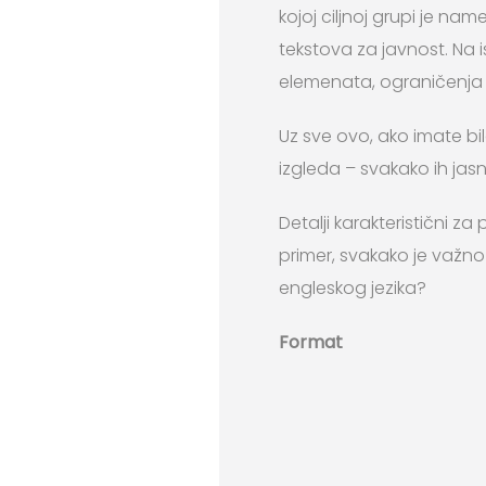
kojoj ciljnoj grupi je nam
tekstova za javnost. Na i
elemenata, ograničenja u 
Uz sve ovo, ako imate bil
izgleda – svakako ih jas
Detalji karakteristični z
primer, svakako je važno pro
engleskog jezika?
Format