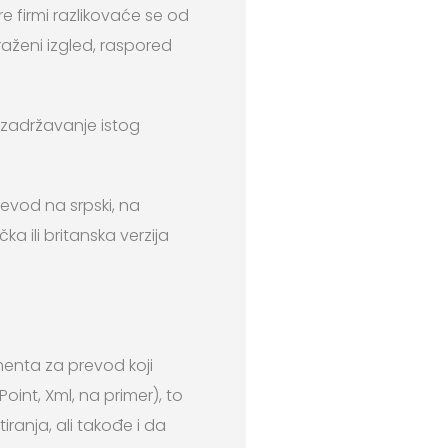
ore firmi razlikovaće se od
traženi izgled, raspored
d, zadržavanje istog
revod na srpski, na
ička ili britanska verzija
enta za prevod koji
int, Xml, na primer), to
ranja, ali takođe i da