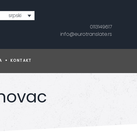
srpski
0113149617
info@eurotranslate.rs
A
KONTAKT
 novac