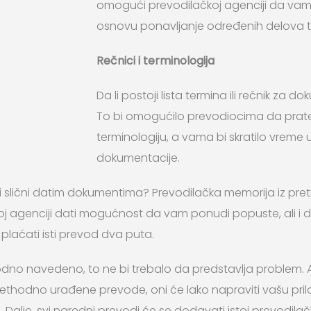
omogući prevodilačkoj agenciji da va
osnovu ponavljanje određenih delova t
Rečnici i terminologija
Da li postoji lista termina ili rečnik za 
To bi omogućilo prevodiocima da prat
terminologiju, a vama bi skratilo vreme u
dokumentacije.
di slični datim dokumentima? Prevodilačka memorija iz pr
j agenciji dati mogućnost da vam ponudi popuste, ali i 
laćati isti prevod dva puta.
dno navedeno, to ne bi trebalo da predstavlja problem.
prethodno urađene prevode, oni će lako napraviti vašu pr
. Dalje, svi naredni prevodi će se dodavati istoj prevodilač