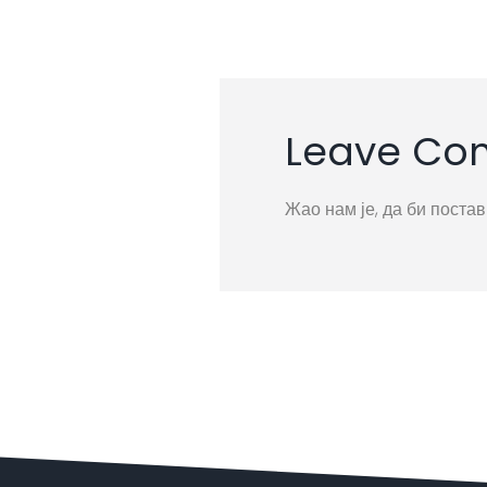
Leave C
Жао нам је, да би поста