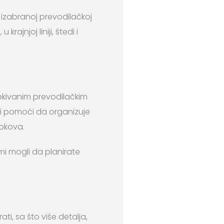
 izabranoj prevodilačkoj
rajnjoj liniji, štedi i
ekivanim prevodilačkim
iji pomoći da organizuje
rokova.
mi mogli da planirate
ti, sa što više detalja,