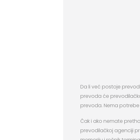
Da li već postoje prevo
prevoda će prevodilačko
prevoda. Nema potrebe p
Čak i ako nemate pretho
prevodilačkoj agenciji 
memoriju i rečnik termina