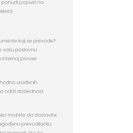
m ponudi popust na
eksta.
dokumente koji se prevode?
e vašu poslovnu
 internoj proveri
ethodno urađenih
da održi doslednost
 Ako možete da dostavite
ilagođenu prevodilačku
koj memoriji, što će