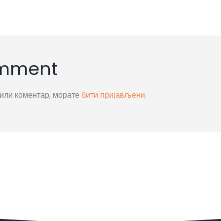
omment
вили коментар, морате
бити пријављени
.