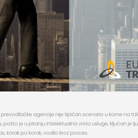
revodilačke agencije nije tipičan scenario u kome na tržišt
pošto je u pitanju intelektualna vrsta usluge, ključan je lju
s, korak po korak, vodilo kroz proces.