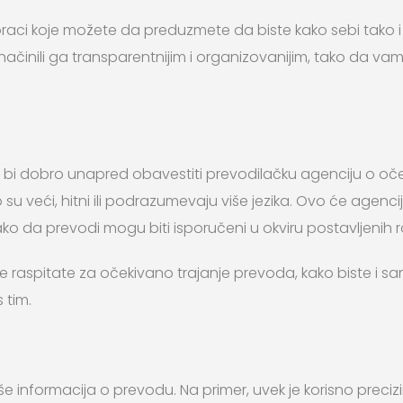
raci koje možete da preduzmete da biste kako sebi tako i
ačinili ga transparentnijim i organizovanijim, tako da vam, u k
 bi dobro unapred obavestiti prevodilačku agenciju o oč
su veći, hitni ili podrazumevaju više jezika. Ovo će agenc
o da prevodi mogu biti isporučeni u okviru postavljenih 
 raspitate za očekivano trajanje prevoda, kako biste i sa
 tim.
e informacija o prevodu. Na primer, uvek je korisno precizira