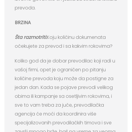
prevoda.
BRZINA
Šta razmotriti:
Koju količinu dokumenata
očekujete za prevod i sa kakvim rokovima?
Koliko god da je dobar prevodilac koji radi u
vašoj firmi, opet je ograničen po pitanju
količine prevoda koju može da postigne za
jedan dan. Kada se pojave prevodi velikog
obima ili kampanje sa osetljivim rokovima, i
sve to vam treba za juče, prevodilačka
agencija će moći da koordinira više
specijalizovanih prevodilačkih timova i sve
završi mnogo brže, baš na vreme za veoma