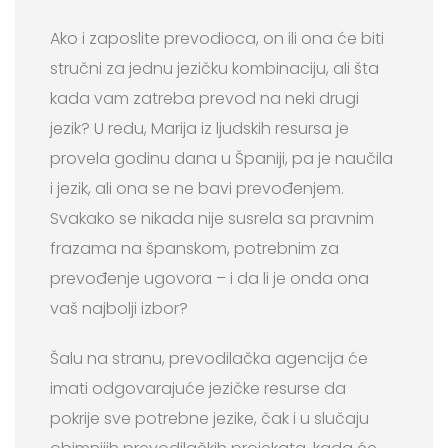
Ako i zaposlite prevodioca, on ili ona će biti
stručni za jednu jezičku kombinaciju, ali šta
kada vam zatreba prevod na neki drugi
jezik? U redu, Marija iz ljudskih resursa je
provela godinu dana u Španiji, pa je naučila
i jezik, ali ona se ne bavi prevođenjem.
Svakako se nikada nije susrela sa pravnim
frazama na španskom, potrebnim za
prevođenje ugovora – i da li je onda ona
vaš najbolji izbor?
Šalu na stranu, prevodilačka agencija će
imati odgovarajuće jezičke resurse da
pokrije sve potrebne jezike, čak i u slučaju