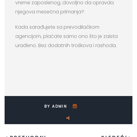
vreme zaposlenog, dovoljno da opravda
njegova mesečna primanja?
Kada sarađujete sa prevodilačkom
agencijom, plaćate samo ono što je zaista
urađeno. Bez dodatnih troškova i rashoda.
BY ADMIN