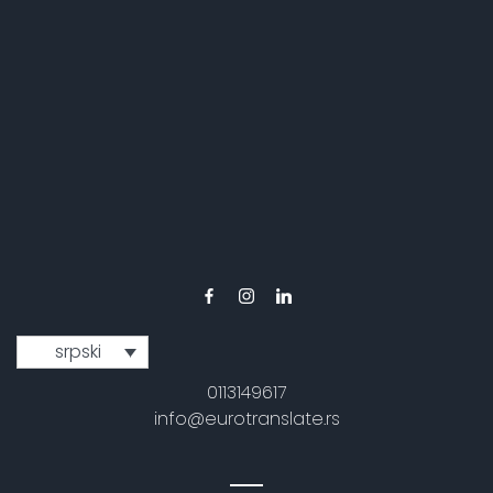
srpski
0113149617
info@eurotranslate.rs