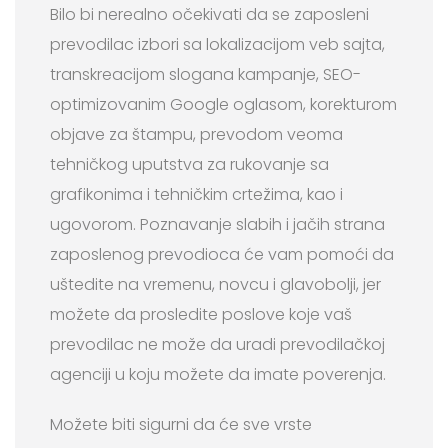
Bilo bi nerealno očekivati da se zaposleni
prevodilac izbori sa lokalizacijom veb sajta,
transkreacijom slogana kampanje, SEO-
optimizovanim Google oglasom, korekturom
objave za štampu, prevodom veoma
tehničkog uputstva za rukovanje sa
grafikonima i tehničkim crtežima, kao i
ugovorom. Poznavanje slabih i jačih strana
zaposlenog prevodioca će vam pomoći da
uštedite na vremenu, novcu i glavobolji, jer
možete da prosledite poslove koje vaš
prevodilac ne može da uradi prevodilačkoj
agenciji u koju možete da imate poverenja.
Možete biti sigurni da će sve vrste