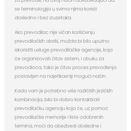
za prevode, na ovaj način obezbeđujući da
se terminologija u svima njima koristi
dosledno i bez izuzetaka.
Ako prevodilac nije vičan korišćenju
prevodilačkih alatki, možda bi bilo uputno
iskoristiti usluge prevodilačke agencije, koja
će organizovati čitav sistem, i obuku za
prevodioca, tako je čitav proces prevođenja
postavljen na najefikasniji mogući način.
Kada vam je potrebno više različitih jezičkih
kombinacija, bilo bi dobro kontaktirati
prevodilačku agenciju koja će, uz pomoć
prevodilačke memorije i liste odobrenih
termina, moći da obezbedi dosledne i