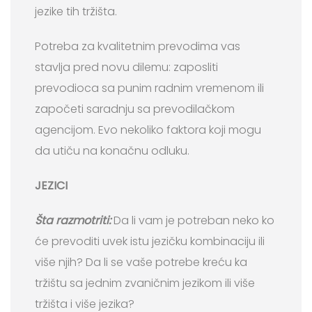
jezike tih tržišta.
Potreba za kvalitetnim prevodima vas
stavlja pred novu dilemu: zaposliti
prevodioca sa punim radnim vremenom ili
započeti saradnju sa prevodilačkom
agencijom. Evo nekoliko faktora koji mogu
da utiču na konačnu odluku.
JEZICI
Šta razmotriti:
Da li vam je potreban neko ko
će prevoditi uvek istu jezičku kombinaciju ili
više njih? Da li se vaše potrebe kreću ka
tržištu sa jednim zvaničnim jezikom ili više
tržišta i više jezika?