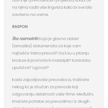
obimnijih prevodilačkih projekata, kada će
na njima raditi više lingvista kako bi sve bilo
završeno na vreme.
RASPON
Šta razmotriti:
Koja je glavna oblast
(tematika) dokumenata za koje vam
najčešće treba prevod? Da li su u pitanju
brošure ili promotivni materijali? Korisnička
uputstva? Ugovori?
Kada zapošljavate prevodioca, tražićete
nekog ko je stručan za prevode koji
odgovaraju delatnosti vaše firme. Međutim,
imaćete potrebe za prevodima i iz drugih