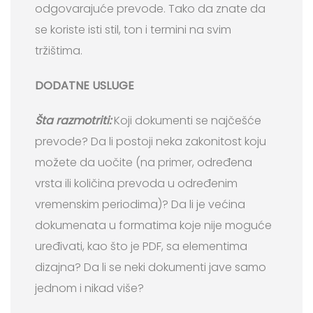
odgovarajuće prevode. Tako da znate da
se koriste isti stil, ton i termini na svim
tržištima.
DODATNE USLUGE
Šta razmotriti:
Koji dokumenti se najčešće
prevode? Da li postoji neka zakonitost koju
možete da uočite (na primer, određena
vrsta ili količina prevoda u određenim
vremenskim periodima)? Da li je većina
dokumenata u formatima koje nije moguće
uređivati, kao što je PDF, sa elementima
dizajna? Da li se neki dokumenti jave samo
jednom i nikad više?