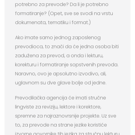
potrebno za prevode? Da li je potrebno
formatiranje? (Opet, sve se svodi na vrstu
dokumenata, tematiku i format.)
Ako imate samo jednog zaposlenog
prevodioca, to znači da će jedna osoba biti
zadužena za prevod, a onda i lekturu,
korekturu i formatiranje sopstvenih prevoda.
Naravno, ovo je apsolutno izvodivo, ali,
uglavnom su dve glave bolje od jedne.
Prevodilačka agencija će imati stručne
lingviste za reviziju, lektore i korektore,
spremne za najraznovrsnije projekte. Uz sve
to, za prevode na strane jezike koristiće
izvorne govornike tih jezika za stručnu lekturu