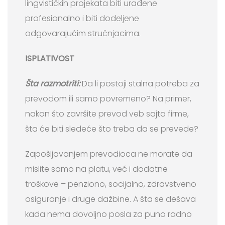
lingvističkih projekata biti urađene
profesionalno i biti dodeljene
odgovarajućim stručnjacima.
ISPLATIVOST
Šta razmotriti:
Da li postoji stalna potreba za
prevodom ili samo povremeno? Na primer,
nakon što završite prevod veb sajta firme,
šta će biti sledeće što treba da se prevede?
Zapošljavanjem prevodioca ne morate da
mislite samo na platu, već i dodatne
troškove – penziono, socijalno, zdravstveno
osiguranje i druge dažbine. A šta se dešava
kada nema dovoljno posla za puno radno