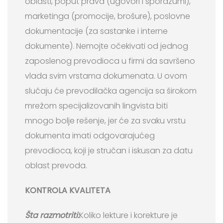
oblasti, poput prava (ugovori i sporazumi),
marketinga (promocije, brošure), poslovne
dokumentacije (za sastanke i interne
dokumente). Nemojte očekivati od jednog
zaposlenog prevodioca u firmi da savršeno
vlada svim vrstama dokumenata. U ovom
slučaju će prevodilačka agencija sa širokom
mrežom specijalizovanih lingvista biti
mnogo bolje rešenje, jer će za svaku vrstu
dokumenta imati odgovarajućeg
prevodioca, koji je stručan i iskusan za datu
oblast prevoda.
KONTROLA KVALITETA
Šta razmotriti:
Koliko lekture i korekture je